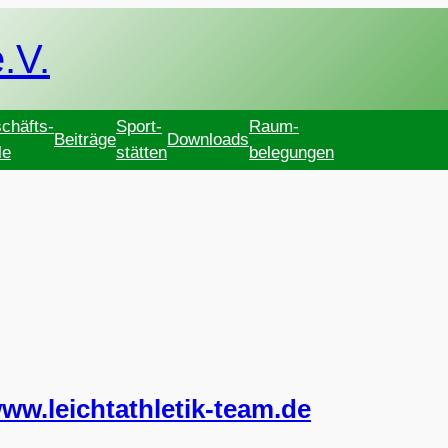
.V.
chäfts-
Sport-
Raum-
Beiträge
Downloads
le
stätten
belegungen
ww.leichtathletik-team.de