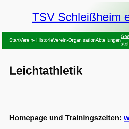
Zum
Inhalt
TSV Schleißheim e
springen
Ges
Start
Verein- Historie
Verein-Organisation
Abteilungen
stel
Leichtathletik
Homepage und Trainingszeiten:
w