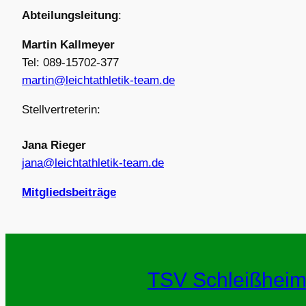
Abteilungsleitung
:
Martin Kallmeyer
Tel: 089-15702-377
martin@leichtathletik-team.de
Stellvertreterin:
Jana Rieger
jana@leichtathletik-team.de
Mitgliedsbeiträge
TSV Schleißheim