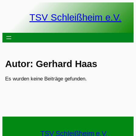
Zum
Inhalt
TSV Schleißheim e.V.
springen
Autor:
Gerhard Haas
Es wurden keine Beiträge gefunden.
TSV Schleißheim e.V.